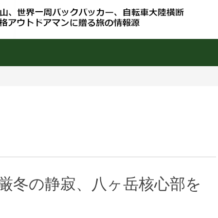
・厳冬の静寂、八ヶ岳核心部を