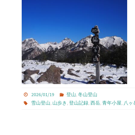
2026/01/19
登山
,
冬山登山
雪山登山
,
山歩き
,
登山記録
,
西岳
,
青年小屋
,
八ヶ