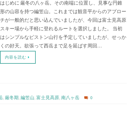
はじめに 厳冬の八ヶ岳。その南端に位置し、見事な円錐
形の山容を持つ編笠山。これまでは観音平からのアプロー
チが一般的だと思い込んでいましたが、今回は富士見高原
スキー場から手軽に登れるルートを選択しました。 当初
はシンプルなピストン山行を予定していましたが、せっか
くの好天。欲張って西岳まで足を延ばす周回…
内容を読む
岳
,
厳冬期
,
編笠山
,
富士見高原
,
南八ヶ岳
0