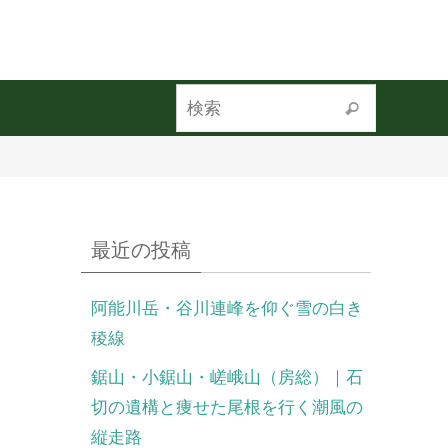
最近の投稿
阿能川岳・谷川連峰を仰ぐ雪の白き
稜線
鋸山・小鋸山・嵯峨山（房総）｜石
切の遺構と痩せた尾根を行く潮風の
縦走路