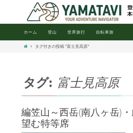
ホーム
登山
世界旅行
自転車旅
タグ付きの投稿 "富士見高原"
タグ:
富士見高原
編笠山～西岳(南八ヶ岳)
望む特等席