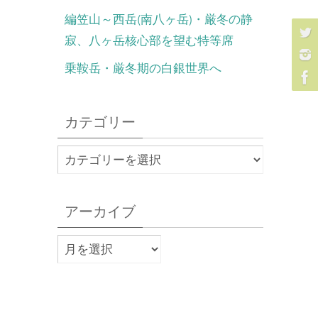
編笠山～西岳(南八ヶ岳)・厳冬の静
寂、八ヶ岳核心部を望む特等席
乗鞍岳・厳冬期の白銀世界へ
カテゴリー
アーカイブ