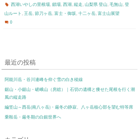
,
,
,
,
,
,
西湖いやしの里根場
鎖場
西湖
縦走
山梨県 登山
毛無山
登
,
,
,
,
,
山ルート
王岳
節刀ヶ岳
富士・御坂
十二ヶ岳
富士山展望
0
最近の投稿
阿能川岳・谷川連峰を仰ぐ雪の白き稜線
鋸山・小鋸山・嵯峨山（房総）｜石切の遺構と痩せた尾根を行く潮
風の縦走路
編笠山～西岳(南八ヶ岳)・厳冬の静寂、八ヶ岳核心部を望む特等席
乗鞍岳・厳冬期の白銀世界へ