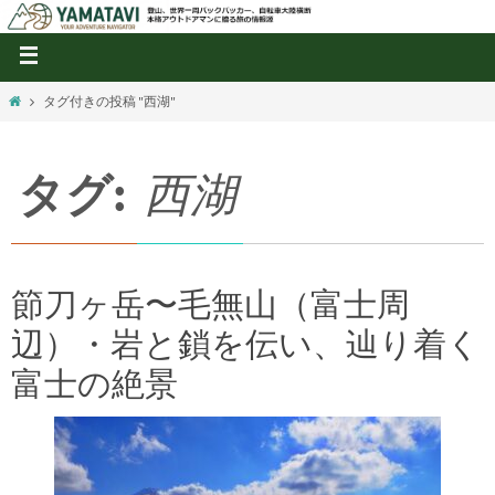
タグ付きの投稿 "西湖"
タグ:
西湖
節刀ヶ岳〜毛無山（富士周
辺）・岩と鎖を伝い、辿り着く
富士の絶景