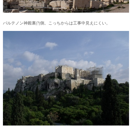
パルテノン神殿裏(?)側。こっちからは工事中見えにくい。