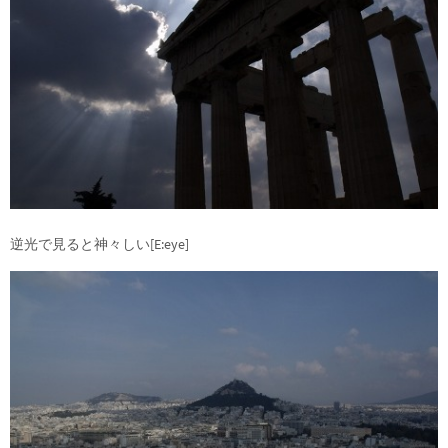
逆光で見ると神々しい[E:eye]