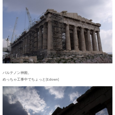
パルテノン神殿。
めっちゃ工事中でちょっと[E:down]