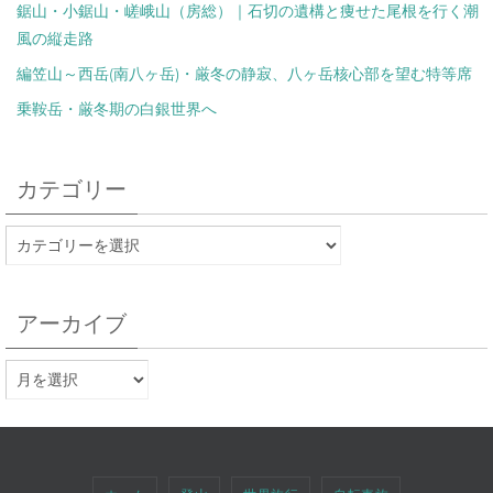
鋸山・小鋸山・嵯峨山（房総）｜石切の遺構と痩せた尾根を行く潮
風の縦走路
編笠山～西岳(南八ヶ岳)・厳冬の静寂、八ヶ岳核心部を望む特等席
乗鞍岳・厳冬期の白銀世界へ
カテゴリー
アーカイブ