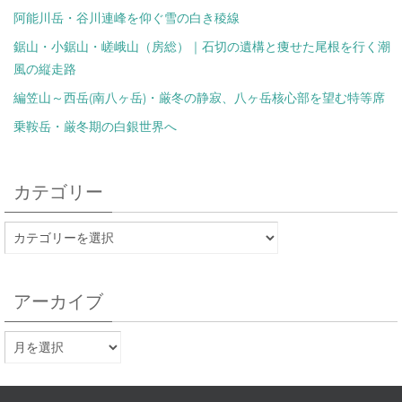
阿能川岳・谷川連峰を仰ぐ雪の白き稜線
鋸山・小鋸山・嵯峨山（房総）｜石切の遺構と痩せた尾根を行く潮
風の縦走路
編笠山～西岳(南八ヶ岳)・厳冬の静寂、八ヶ岳核心部を望む特等席
乗鞍岳・厳冬期の白銀世界へ
カテゴリー
アーカイブ