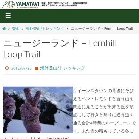
登山
海外登山/トレッキング
ニュージーランド－Fernhill Loop Trail
ニュージーランド－Fernhill
Loop Trail
2011/07/28
海外登山/トレッキング
クイーンズタウンの背後にそび
えるベン・レモンドと言う山を
間近に見ることが出来る丘を頂
点にして行きと帰りに違う道を
通る合計4時間のループコースで
す。未だ雪の積もっている冬に
チャレンジしました。(2011/07/28)