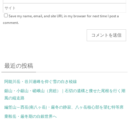
Save my name, email, and site URL in my browser for next time I post a
comment.
最近の投稿
阿能川岳・谷川連峰を仰ぐ雪の白き稜線
鋸山・小鋸山・嵯峨山（房総）｜石切の遺構と痩せた尾根を行く潮
風の縦走路
編笠山～西岳(南八ヶ岳)・厳冬の静寂、八ヶ岳核心部を望む特等席
乗鞍岳・厳冬期の白銀世界へ