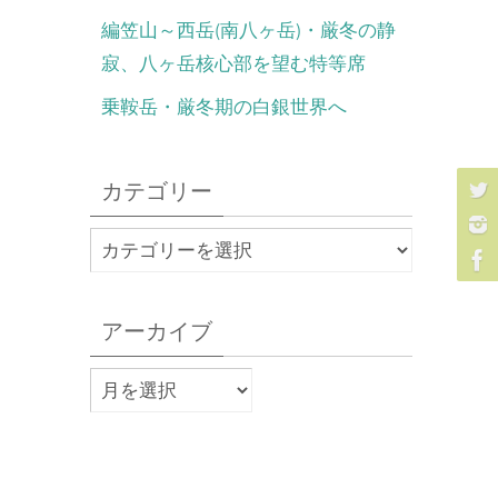
編笠山～西岳(南八ヶ岳)・厳冬の静
寂、八ヶ岳核心部を望む特等席
乗鞍岳・厳冬期の白銀世界へ
カテゴリー
アーカイブ