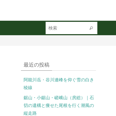
最近の投稿
阿能川岳・谷川連峰を仰ぐ雪の白き
稜線
鋸山・小鋸山・嵯峨山（房総）｜石
切の遺構と痩せた尾根を行く潮風の
縦走路