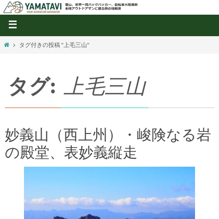
タグ付きの投稿 "上毛三山"
タグ:
上毛三山
妙義山（西上州）・峻険なる岩
の殿堂、表妙義縦走