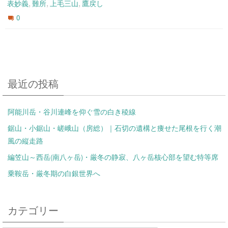
,
,
,
表妙義
難所
上毛三山
鷹戻し
0
最近の投稿
阿能川岳・谷川連峰を仰ぐ雪の白き稜線
鋸山・小鋸山・嵯峨山（房総）｜石切の遺構と痩せた尾根を行く潮
風の縦走路
編笠山～西岳(南八ヶ岳)・厳冬の静寂、八ヶ岳核心部を望む特等席
乗鞍岳・厳冬期の白銀世界へ
カテゴリー