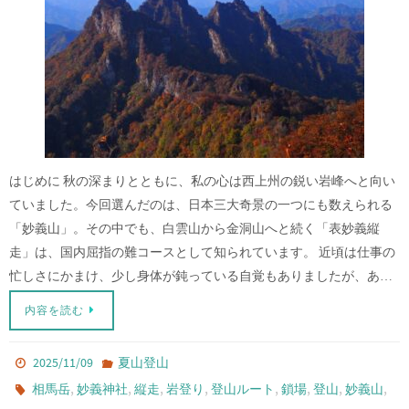
はじめに 秋の深まりとともに、私の心は西上州の鋭い岩峰へと向い
ていました。今回選んだのは、日本三大奇景の一つにも数えられる
「妙義山」。その中でも、白雲山から金洞山へと続く「表妙義縦
走」は、国内屈指の難コースとして知られています。 近頃は仕事の
忙しさにかまけ、少し身体が鈍っている自覚もありましたが、あ…
内容を読む
2025/11/09
夏山登山
,
,
,
,
,
,
,
,
相馬岳
妙義神社
縦走
岩登り
登山ルート
鎖場
登山
妙義山