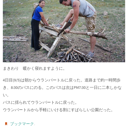
まきわり 暖かく寝れますように。
4日目(9/5)は朝からウランバートルに戻った。道路まで約一時間歩
き、8:30のバスにのる。このバスは次はPM7:30と一日に二本しかな
い。
バスに揺られてウランバートルに戻った。
ウランバートルから手軽にいける割にすばらしい公園だった。
.
ブックマーク