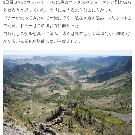
3日目は先にウランバートルに戻るマックスやジョーダンと別れ彼ら
と登ろうと思っていた。周りに見える大きな山に向かった。
ドナーが乗ってきたので一緒に行く。道なき道を進み、2人でコルま
で到達。ドナーはこの後お寺に向かった
自分たちのゲルを真下に望み、遠くは果てしなく草原だか山並みだ
かが広がる景色を堪能しながら縦走した。