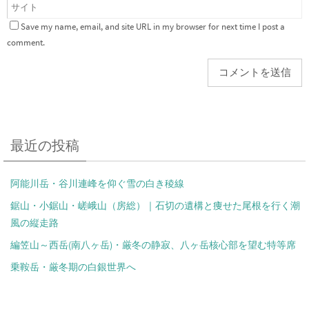
Save my name, email, and site URL in my browser for next time I post a
comment.
最近の投稿
阿能川岳・谷川連峰を仰ぐ雪の白き稜線
鋸山・小鋸山・嵯峨山（房総）｜石切の遺構と痩せた尾根を行く潮
風の縦走路
編笠山～西岳(南八ヶ岳)・厳冬の静寂、八ヶ岳核心部を望む特等席
乗鞍岳・厳冬期の白銀世界へ