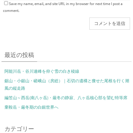
Save my name, email, and site URL in my browser for next time I post a
comment.
最近の投稿
阿能川岳・谷川連峰を仰ぐ雪の白き稜線
鋸山・小鋸山・嵯峨山（房総）｜石切の遺構と痩せた尾根を行く潮
風の縦走路
編笠山～西岳(南八ヶ岳)・厳冬の静寂、八ヶ岳核心部を望む特等席
乗鞍岳・厳冬期の白銀世界へ
カテゴリー