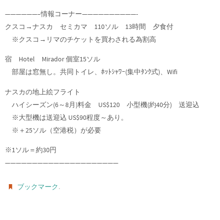
——————–情報コーナー——————————-
クスコ→ナスカ セミカマ 110ソル 13時間 夕食付
※クスコ→リマのチケットを買わされる為割高
宿 Hotel Mirador 個室15ソル
部屋は窓無し。共同トイレ、ﾎｯﾄｼｬﾜｰ(集中ﾀﾝｸ式)、Wifi
ナスカの地上絵フライト
ハイシーズン(6～8月)料金 US$120 小型機(約40分) 送迎込
※大型機は送迎込 US$90程度～あり。
※＋25ソル（空港税）が必要
※1ソル＝約30円
—————————————————————
.
ブックマーク