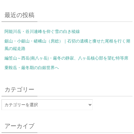
最近の投稿
阿能川岳・谷川連峰を仰ぐ雪の白き稜線
鋸山・小鋸山・嵯峨山（房総）｜石切の遺構と痩せた尾根を行く潮
風の縦走路
編笠山～西岳(南八ヶ岳)・厳冬の静寂、八ヶ岳核心部を望む特等席
乗鞍岳・厳冬期の白銀世界へ
カテゴリー
アーカイブ