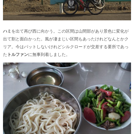
ハミ
を出て再び西に向かう。この区間は山間部があり景色に変化が
出て割と面白かった。風が凄まじい区間もあったけれどなんとかク
リア。今はパットしないけれどシルクロードが交差する要所であっ
た
トルファン
に無事到着しました。