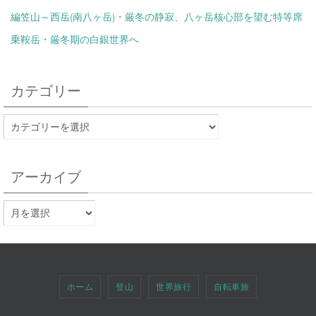
編笠山～西岳(南八ヶ岳)・厳冬の静寂、八ヶ岳核心部を望む特等席
乗鞍岳・厳冬期の白銀世界へ
カテゴリー
アーカイブ
ホーム
登山
世界旅行
自転車旅