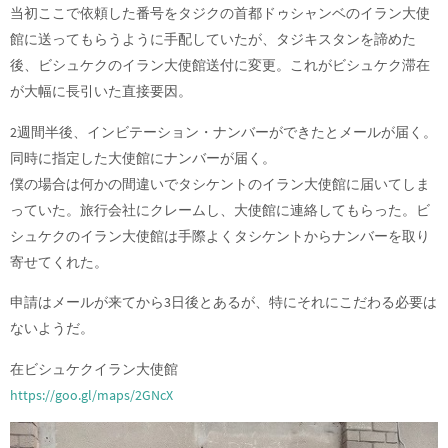
当初ここで依頼した番号をタジクの首都ドゥシャンベのイラン大使
館に送ってもらうように手配していたが、タジキスタンを諦めた
後、ビシュケクのイラン大使館送付に変更。これがビシュケク滞在
が大幅に長引いた直接要因。
2週間半後、インビテーション・ナンバーができたとメールが届く。
同時に指定した大使館にナンバーが届く。
僕の場合は何かの間違いでタシケントのイラン大使館に届いてしま
っていた。旅行会社にクレームし、大使館に連絡してもらった。ビ
シュケクのイラン大使館は手際よくタシケントからナンバーを取り
寄せてくれた。
申請はメールが来てから3日後とあるが、特にそれにこだわる必要は
ないようだ。
在ビシュケクイラン大使館
https://goo.gl/maps/2GNcX