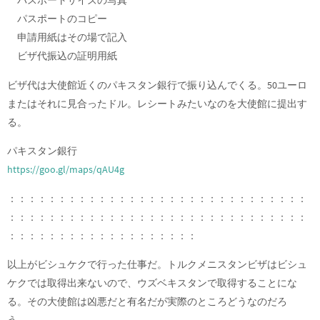
パスポートサイズの写真
パスポートのコピー
申請用紙はその場で記入
ビザ代振込の証明用紙
ビザ代は大使館近くのパキスタン銀行で振り込んでくる。50ユーロ
またはそれに見合ったドル。レシートみたいなのを大使館に提出す
る。
パキスタン銀行
https://goo.gl/maps/qAU4g
：：：：：：：：：：：：：：：：：：：：：：：：：：：：：：
：：：：：：：：：：：：：：：：：：：：：：：：：：：：：：
：：：：：：：：：：：：：：：：：：：
以上がビシュケクで行った仕事だ。トルクメニスタンビザはビシュ
ケクでは取得出来ないので、ウズベキスタンで取得することにな
る。その大使館は凶悪だと有名だが実際のところどうなのだろ