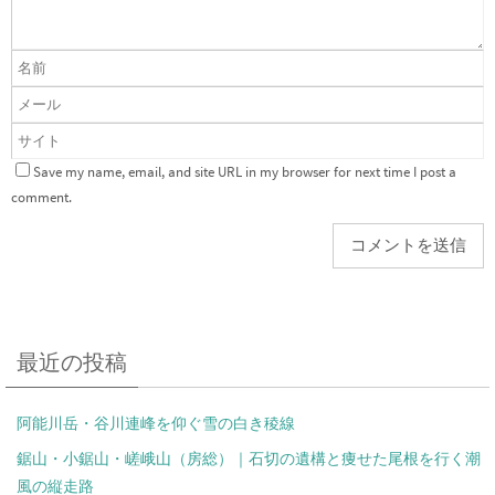
Save my name, email, and site URL in my browser for next time I post a
comment.
最近の投稿
阿能川岳・谷川連峰を仰ぐ雪の白き稜線
鋸山・小鋸山・嵯峨山（房総）｜石切の遺構と痩せた尾根を行く潮
風の縦走路