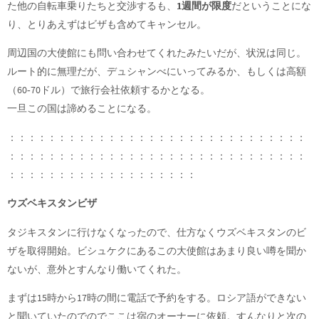
た他の自転車乗りたちと交渉するも、
1週間が限度
だということにな
り、とりあえずはビザも含めてキャンセル。
周辺国の大使館にも問い合わせてくれたみたいだが、状況は同じ。
ルート的に無理だが、デュシャンべにいってみるか、もしくは高額
（60‐70ドル）で旅行会社依頼するかとなる。
一旦この国は諦めることになる。
：：：：：：：：：：：：：：：：：：：：：：：：：：：：：：
：：：：：：：：：：：：：：：：：：：：：：：：：：：：：：
：：：：：：：：：：：：：：：：：：：
ウズベキスタンビザ
タジキスタンに行けなくなったので、仕方なくウズベキスタンのビ
ザを取得開始。ビシュケクにあるこの大使館はあまり良い噂を聞か
ないが、意外とすんなり働いてくれた。
まずは15時から17時の間に電話で予約をする。ロシア語ができない
と聞いていたのでのでここは宿のオーナーに依頼。すんなりと次の