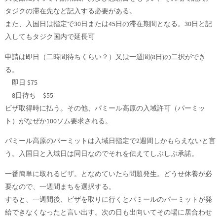
タジクの滞在先など記入する必要がある。
また、入国日は指定で30日または45日の滞在期間となる。30日と記
入してもタジク国内で延長可
申請は即日（二時間待ちくらい？）又は一週間(8日)の二択ができ
る。
即日 $75
8日待ち $55
ビザ取得時に払う。その他、パミール高原の入域許可（パーミッ
ト）がなぜか100ソム要求される。
パミール高原のパーミットは入域日指定で2週間しかもらえないと言
う。入国日と入域日は同日なのでそれを伝えてしぶしぶ承諾。
一番簡単に取れるビザ。となめていたら問題発生。どうせ休養が必
要なので、一週間まちを選択する。
すると、一週間後、ビザを取りに行くとパミールのパーミットが発
給できなくなったと言い出す。次の日も出向いてその場に居合わせ