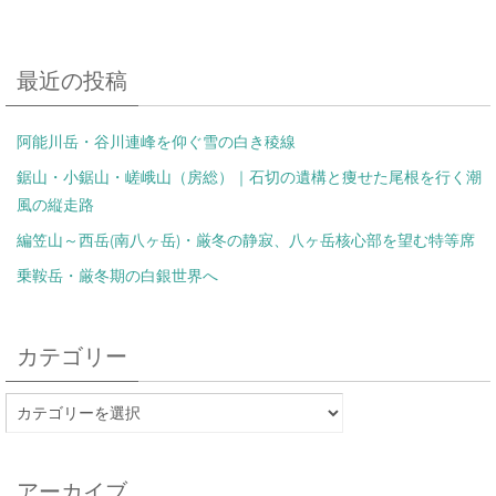
最近の投稿
阿能川岳・谷川連峰を仰ぐ雪の白き稜線
鋸山・小鋸山・嵯峨山（房総）｜石切の遺構と痩せた尾根を行く潮
風の縦走路
編笠山～西岳(南八ヶ岳)・厳冬の静寂、八ヶ岳核心部を望む特等席
乗鞍岳・厳冬期の白銀世界へ
カテゴリー
アーカイブ