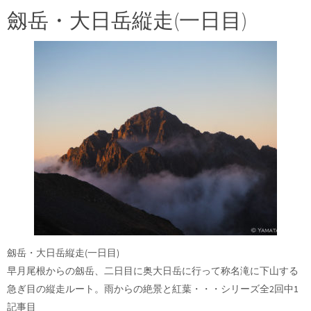
劔岳・大日岳縦走(一日目)
劔岳・大日岳縦走(一日目)
早月尾根からの劔岳、二日目に奥大日岳に行って称名滝に下山する
急ぎ目の縦走ルート。雨からの絶景と紅葉・・・シリーズ全2回中1
記事目