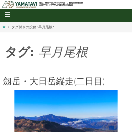
タグ付きの投稿 "早月尾根"
タグ:
早月尾根
劔岳・大日岳縦走(二日目)