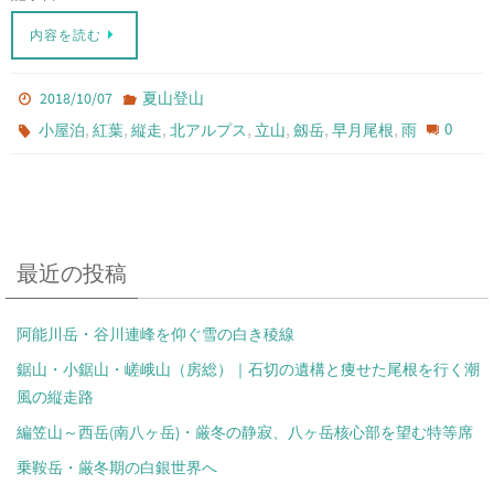
内容を読む
2018/10/07
夏山登山
,
,
,
,
,
,
,
0
小屋泊
紅葉
縦走
北アルプス
立山
劔岳
早月尾根
雨
最近の投稿
阿能川岳・谷川連峰を仰ぐ雪の白き稜線
鋸山・小鋸山・嵯峨山（房総）｜石切の遺構と痩せた尾根を行く潮
風の縦走路
編笠山～西岳(南八ヶ岳)・厳冬の静寂、八ヶ岳核心部を望む特等席
乗鞍岳・厳冬期の白銀世界へ