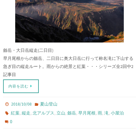
劔岳・大日岳縦走(二日目)
早月尾根からの劔岳、二日目に奥大日岳に行って称名滝に下山する
急ぎ目の縦走ルート。雨からの絶景と紅葉・・・シリーズ全2回中2
記事目
内容を読む
2018/10/08
夏山登山
,
,
,
,
,
,
,
,
紅葉
縦走
北アルプス
立山
劔岳
早月尾根
雨
滝
小屋泊
0