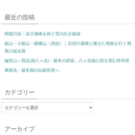
最近の投稿
阿能川岳・谷川連峰を仰ぐ雪の白き稜線
鋸山・小鋸山・嵯峨山（房総）｜石切の遺構と痩せた尾根を行く潮
風の縦走路
編笠山～西岳(南八ヶ岳)・厳冬の静寂、八ヶ岳核心部を望む特等席
乗鞍岳・厳冬期の白銀世界へ
カテゴリー
アーカイブ