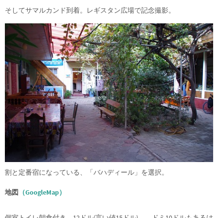
そしてサマルカンド到着。レギスタン広場で記念撮影。
割と定番宿になっている、「バハディール」を選択。
地図
（GoogleMap）
個室トイレ朝食付き 12ドル(言い値15ドル)。 ドミ10ドルもあるけ