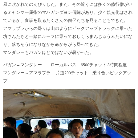
風に吹かれてのんびりした。また、その近くには多くの修行僧がい
るミャンマー屈指のマハガンダヨン僧院があり、少々観光化はされ
ているが、食事を取るたくさんの僧侶たちを見ることもできた。
アマラプラからの帰りは山のようにピックアップトラックに乗った
坊さんたちと一緒にルーフに乗っておしくらまんじゅうみたいにな
り、落ちそうになりながら命からがら帰ってきた。
マンダレーもバガンほどではないが暑かった。
バガン→マンダレー ローカルバス 6500チャット 8時間程度
マンダレー⇔アマラプラ 片道200チャット 乗り合いピックアッ
プ