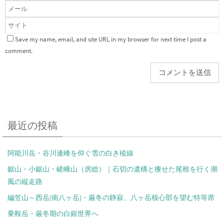
Save my name, email, and site URL in my browser for next time I post a
comment.
最近の投稿
阿能川岳・谷川連峰を仰ぐ雪の白き稜線
鋸山・小鋸山・嵯峨山（房総）｜石切の遺構と痩せた尾根を行く潮
風の縦走路
編笠山～西岳(南八ヶ岳)・厳冬の静寂、八ヶ岳核心部を望む特等席
乗鞍岳・厳冬期の白銀世界へ