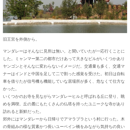
旧王宮を外側から。
マンダレーはそんなに見所は無い。と聞いていたが一応行くことに
した。ミャンマー第二の都市だけあって大きなビルがいくつかあり
ヤンゴンとそんなに変わらないイメージだ。交通量も多く、交通マ
ナーはインドと中国を足して二で割った感覚を受けた。初日は自転
車を借りたが信号機も機能していな居場所が多く、危なくて仕方な
かった。
いくつかのお寺を見ながらマンダレーヒルと呼ばれる丘に登り、眺
めを満喫。丘の麓にもたくさんの仏塔を持ったユニークな寺があり
訪れると新鮮だった。
郊外にはマンダレーから日帰りでアマラプラという村に行った。木
の骨組みの様な質素かつ長いユーベイン橋をみながら気持ちの良い