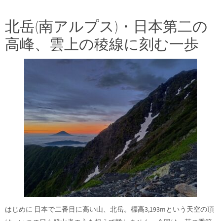
北岳(南アルプス)・日本第二の
高峰、雲上の稜線に刻む一歩
はじめに 日本で二番目に高い山、北岳。標高3,193mという天空の頂