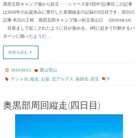
黒部五郎キャンプ場から折立・・シリーズ全7回中7記事目この記事
は2019年のお盆休みに実行した長期縦走の記録の5日目です。前日の
記事 本日の工程 黒部五郎キャンプ場–>折立登山口 (2019/08/14)
目覚ましで起こされたように目が覚める。3時に起きて行動するパ
ターンに陥ったようだ…
内容を読む
2019/09/21
夏山登山
,
,
,
,
,
0
テント泊
縦走
お盆
北アルプス
薬師岳
折立
奥黒部周回縦走(四日目)