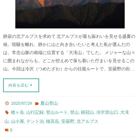
静寂の北アルプスを求めて 北アルプスが最も賑わいを見せる盛夏の
候。喧騒を離れ、静かに山と向き合いたいと考えた私が選んだの
は、常念山脈の南端に位置する「大滝山」でした。 メジャーな山々
に囲まれながらも、どこか控えめで落ち着いた佇まいを見せるこの
山。今回は冷沢（つめたざわ）からの往復ルートで、安曇野の街…
内容を読む
2025/07/29
夏山登山
,
,
,
,
,
,
槍ヶ岳
山行記録
登山ルート
登山
鍋冠山
冷沢登山口
大滝
,
,
,
,
,
山
山小屋
テント泊
穂高岳
安曇野
北アルプス
0