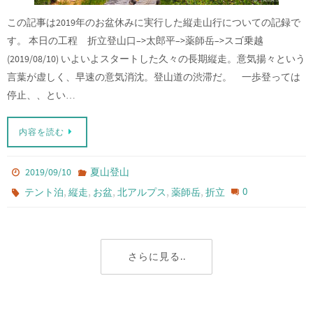
この記事は2019年のお盆休みに実行した縦走山行についての記録で
す。 本日の工程 折立登山口–>太郎平–>薬師岳–>スゴ乗越
(2019/08/10) いよいよスタートした久々の長期縦走。意気揚々という
言葉が虚しく、早速の意気消沈。登山道の渋滞だ。 一歩登っては
停止、、とい…
内容を読む
2019/09/10
夏山登山
,
,
,
,
,
0
テント泊
縦走
お盆
北アルプス
薬師岳
折立
さらに見る..