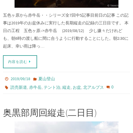
五色ヶ原から赤牛岳・・シリーズ全7回中5記事目前日の記事 この記
事は2019年のお盆休みに実行した長期縦走の記録の三日目です。 本
日の工程 五色ヶ原–>赤牛岳 (2019/08/12) 少し嫌々だけれど
も、朝6時の渡し船に間に合うように行動することにした。朝2:30に
起床、幸い雨は降っ…
内容を読む
2019/09/18
夏山登山
,
,
,
,
,
0
読売新道
赤牛岳
テント泊
縦走
お盆
北アルプス
奥黒部周回縦走(二日目)