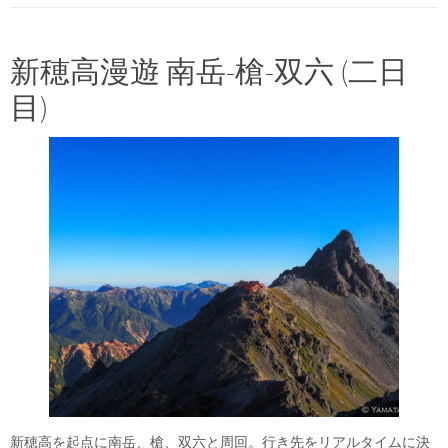
新穂高漫遊 南岳-槍-双六 (二日
目)
新穂高を起点に南岳、槍、双六と周回。行き先をリアルタイムに決