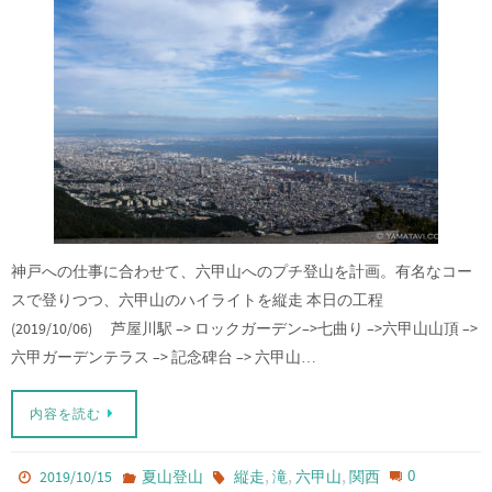
神戸への仕事に合わせて、六甲山へのプチ登山を計画。有名なコー
スで登りつつ、六甲山のハイライトを縦走 本日の工程
(2019/10/06) 芦屋川駅 –> ロックガーデン–>七曲り –>六甲山山頂 –>
六甲ガーデンテラス –> 記念碑台 –> 六甲山…
内容を読む
,
,
,
0
2019/10/15
夏山登山
縦走
滝
六甲山
関西