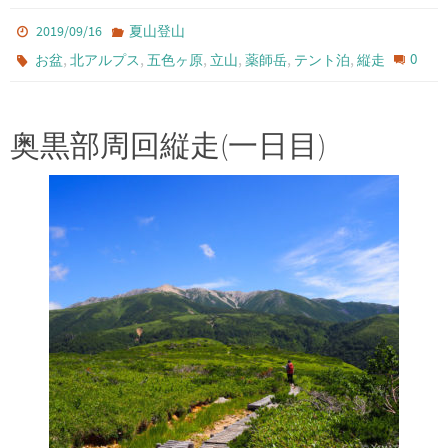
2019/09/16
夏山登山
,
,
,
,
,
,
0
お盆
北アルプス
五色ヶ原
立山
薬師岳
テント泊
縦走
奥黒部周回縦走(一日目)