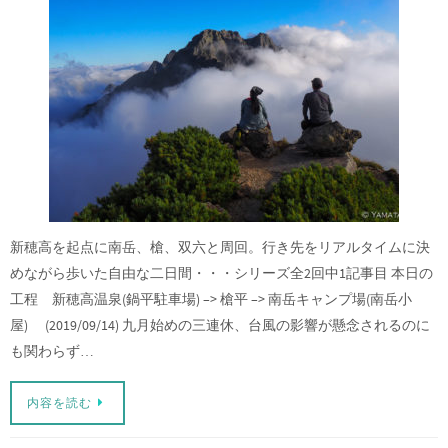
新穂高を起点に南岳、槍、双六と周回。行き先をリアルタイムに決
めながら歩いた自由な二日間・・・シリーズ全2回中1記事目 本日の
工程 新穂高温泉(鍋平駐車場) –> 槍平 –> 南岳キャンプ場(南岳小
屋) (2019/09/14) 九月始めの三連休、台風の影響が懸念されるのに
も関わらず…
内容を読む