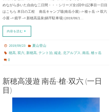
めながら歩いた自由な二日間・・・シリーズ全2回中2記事目一日目
はこちら 本日の工程 南岳キャンプ場(南岳小屋) –> 槍ヶ岳 –> 双六
小屋 –> 鏡平 –> 新穂高温泉(鍋平駐車場) (2019/09/1…
内容を読む
2019/09/23
夏山登山
,
,
,
,
,
,
,
穂高
双六
新穂高
テント泊
縦走
北アルプス
南岳
槍ヶ岳
0
新穂高漫遊 南岳-槍-双六 (一日
目)