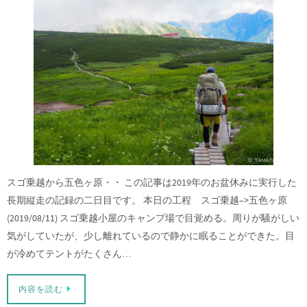
スゴ乗越から五色ヶ原・・ この記事は2019年のお盆休みに実行した
長期縦走の記録の二日目です。 本日の工程 スゴ乗越–>五色ヶ原
(2019/08/11) スゴ乗越小屋のキャンプ場で目覚める。周りが騒がしい
気がしていたが、少し離れているので静かに眠ることができた。目
が冷めてテントがたくさん…
内容を読む