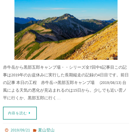
赤牛岳から黒部五郎キャンプ場・・シリーズ全7回中6記事目この記
事は2019年のお盆休みに実行した長期縦走の記録の4日目です。前日
の記事 本日の工程 赤牛岳–>黒部五郎キャンプ場 (2019/08/13) 台
風による天気の悪化が見込まれるのは15日から。少しでも近い雲ノ
平に行くか、黒部五郎に行く…
内容を読む
2019/09/21
夏山登山