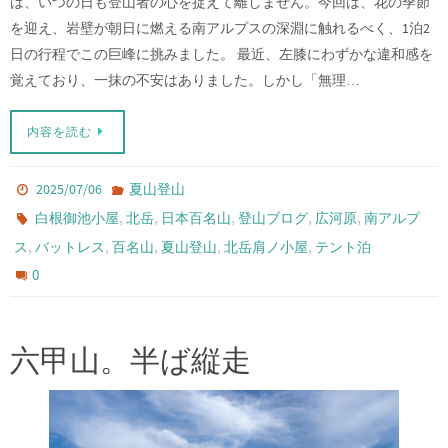
は、いつの日も登山者の心を捉えて離しません。今回は、花の季節
を迎え、岩壁が朝日に燃える南アルプスの深淵に触れるべく、1泊2
日の行程でこの巨峰に挑みました。 最近、左膝にわずかな違和感を
覚えており、一抹の不安はありました。しかし「無理…
内容を読む
2025/07/06
夏山登山
,
,
,
,
,
白根御池小屋
北岳
日本百名山
登山ブログ
広河原
南アルプ
,
,
,
,
,
ス
バットレス
百名山
夏山登山
北岳肩ノ小屋
テント泊
0
六甲山。半ば縦走