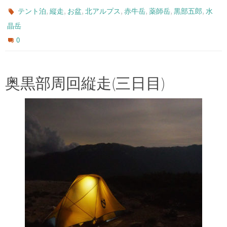
,
,
,
,
,
,
,
テント泊
縦走
お盆
北アルプス
赤牛岳
薬師岳
黒部五郎
水
晶岳
0
奥黒部周回縦走(三日目)