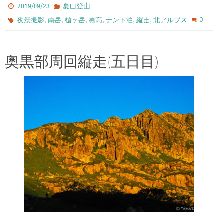
2019/09/23
夏山登山
,
,
,
,
,
,
0
夜景撮影
南岳
槍ヶ岳
穂高
テント泊
縦走
北アルプス
奥黒部周回縦走(五日目)